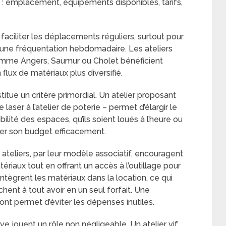
n : emplacement, équipements disponibles, tarifs,
t faciliter les déplacements réguliers, surtout pour
e une fréquentation hebdomadaire. Les ateliers
comme Angers, Saumur ou Cholet bénéficient
 flux de matériaux plus diversifié.
itue un critère primordial. Un atelier proposant
aser à l’atelier de poterie – permet d’élargir le
lité des espaces, qu’ils soient loués à l’heure ou
rer son budget efficacement.
s ateliers, par leur modèle associatif, encouragent
tériaux tout en offrant un accès à l’outillage pour
ntègrent les matériaux dans la location, ce qui
ent à tout avoir en un seul forfait. Une
nt permet d’éviter les dépenses inutiles.
ve jouent un rôle non négligeable. Un atelier vif,