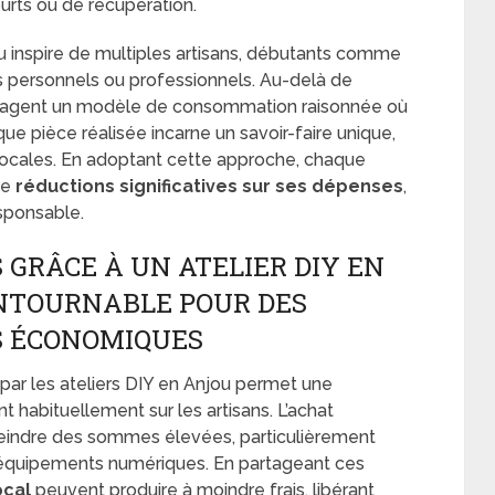
ourts ou de récupération.
u inspire de multiples artisans, débutants comme
ts personnels ou professionnels. Au-delà de
uragent un modèle de consommation raisonnée où
aque pièce réalisée incarne un savoir-faire unique,
locales. En adoptant cette approche, chaque
de
réductions significatives sur ses dépenses
,
esponsable.
 GRÂCE À UN ATELIER DIY EN
ONTOURNABLE POUR DES
S ÉCONOMIQUES
e par les ateliers DIY en Anjou permet une
t habituellement sur les artisans. L’achat
tteindre des sommes élevées, particulièrement
s équipements numériques. En partageant ces
ocal
peuvent produire à moindre frais, libérant