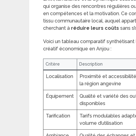
qui organise des rencontres régulières o
en compétences et la motivation. Ce cont
tissu communautaire local, auquel appa
cherchant à
réduire leurs coûts
sans s’i
Voici un tableau comparatif synthétisant l
créatif économique en Anjou :
Critère
Description
Localisation
Proximité et accessibilit
la région angevine
Équipement
Qualité et variété des out
disponibles
Tarification
Tarifs modulables adapt
volume d’utilisation
Ambiance
Qualité des échanges et