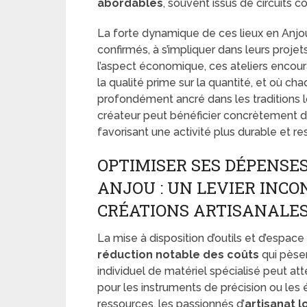
abordables
, souvent issus de circuits c
La forte dynamique de ces lieux en Anjo
confirmés, à s’impliquer dans leurs proje
l’aspect économique, ces ateliers enco
la qualité prime sur la quantité, et où ch
profondément ancré dans les traditions 
créateur peut bénéficier concrètement 
favorisant une activité plus durable et r
OPTIMISER SES DÉPENSES
ANJOU : UN LEVIER INC
CRÉATIONS ARTISANALE
La mise à disposition d’outils et d’espac
réduction notable des coûts
qui pèsen
individuel de matériel spécialisé peut a
pour les instruments de précision ou le
ressources, les passionnés d’
artisanat l