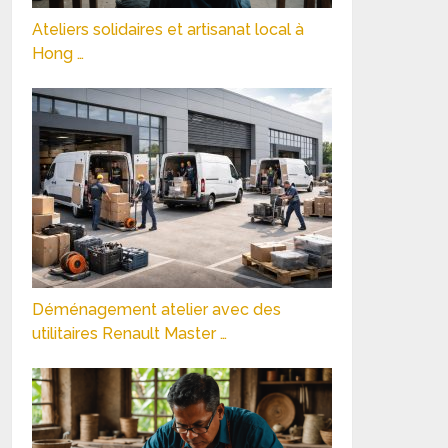
Ateliers solidaires et artisanat local à
Hong …
Déménagement atelier avec des
utilitaires Renault Master …